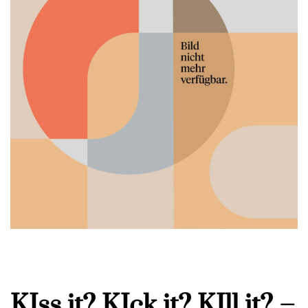
KIss it? KIck it? KIll it? –