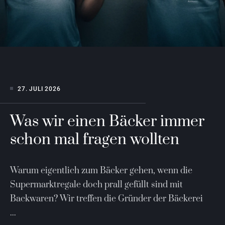
27. JULI 2026
SUMMER and the city
BOZEN
Es gibt Glaubenssätze, die darf man ruhig mal
über Bord werfen. Zum Beispiel: Städtereisen
seien nur etwas für Frühling oder
MEHR LESEN