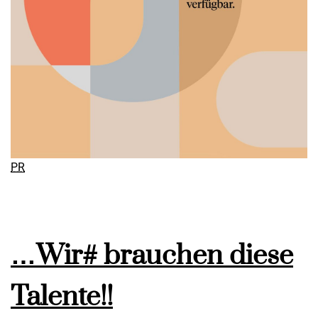
PR
…Wir# brauchen diese
Talente!!