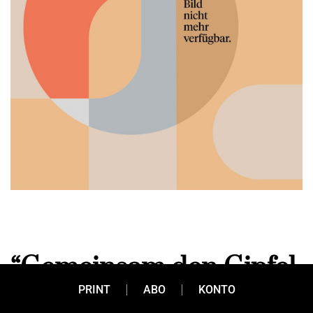
“Gemeinsam den Gipfel
PRINT
ABO
KONTO
erreichen”