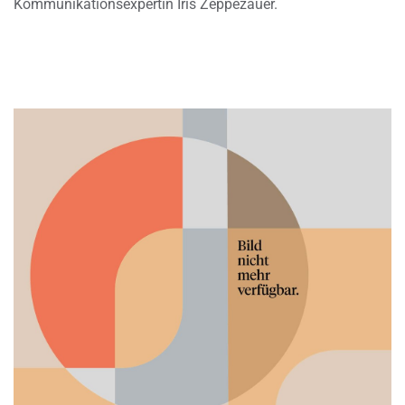
Kommunikationsexpertin Iris Zeppezauer.