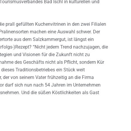
 Tourismusverbandes Bad Ischl in kulturellen und
ie prall gefüllten Kuchenvitrinen in den zwei Filialen
 Pralinensorten machen eine Auswahl schwer. Der
ertorte aus dem Salzkammergut, ist längst ein
Erfolgs-)Rezept? “Nicht jedem Trend nachzujagen, die
tegien und Visionen für die Zukunft nicht zu
rnahme des Geschäfts nicht als Pflicht, sondern Kür
e dieses Traditionsbetriebes ein Stück weit
r, der von seinem Vater frühzeitig an die Firma
ior darf sich nun nach 54 Jahren im Unternehmen
snehmen. Und die süßen Köstlichkeiten als Gast