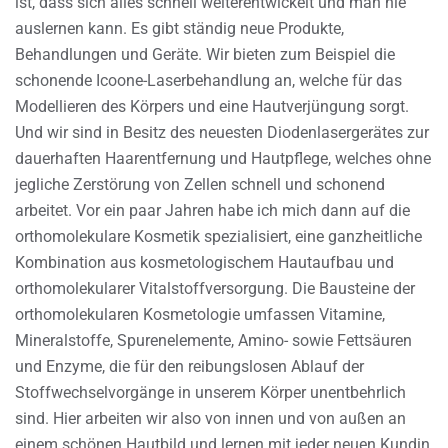
ist, dass sich alles schnell weiterentwickelt und man nie
auslernen kann. Es gibt ständig neue Produkte,
Behandlungen und Geräte. Wir bieten zum Beispiel die
schonende Icoone-Laserbehandlung an, welche für das
Modellieren des Körpers und eine Hautverjüngung sorgt.
Und wir sind in Besitz des neuesten Diodenlasergerätes zur
dauerhaften Haarentfernung und Hautpflege, welches ohne
jegliche Zerstörung von Zellen schnell und schonend
arbeitet. Vor ein paar Jahren habe ich mich dann auf die
orthomolekulare Kosmetik spezialisiert, eine ganzheitliche
Kombination aus kosmetologischem Hautaufbau und
orthomolekularer Vitalstoffversorgung. Die Bausteine der
orthomolekularen Kosmetologie umfassen Vitamine,
Mineralstoffe, Spurenelemente, Amino- sowie Fettsäuren
und Enzyme, die für den reibungslosen Ablauf der
Stoffwechselvorgänge in unserem Körper unentbehrlich
sind. Hier arbeiten wir also von innen und von außen an
einem schönen Hautbild und lernen mit jeder neuen Kundin