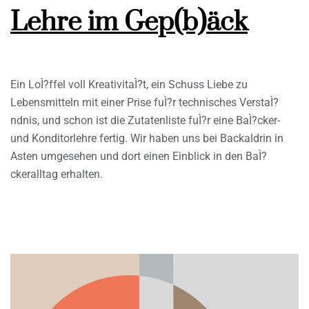
Lehre im Gep(b)äck
Ein LoÌ?ffel voll KreativitaÌ?t, ein Schuss Liebe zu
Lebensmitteln mit einer Prise fuÌ?r technisches VerstaÌ?
ndnis, und schon ist die Zutatenliste fuÌ?r eine BaÌ?cker-
und Konditorlehre fertig. Wir haben uns bei Backaldrin in
Asten umgesehen und dort einen Einblick in den BaÌ?
ckeralltag erhalten.