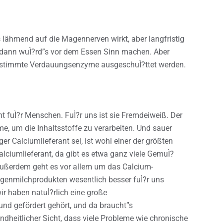
es lähmend auf die Magennerven wirkt, aber langfristig
 dann wuÌ?rd”s vor dem Essen Sinn machen. Aber
bestimmte Verdauungsenzyme ausgeschuÌ?ttet werden.
ht fuÌ?r Menschen. FuÌ?r uns ist sie Fremdeiweiß. Der
e, um die Inhaltsstoffe zu verarbeiten. Und sauer
er Calciumlieferant sei, ist wohl einer der größten
alciumlieferant, da gibt es etwa ganz viele GemuÌ?
 außerdem geht es vor allem um das Calcium-
egenmilchprodukten wesentlich besser fuÌ?r uns
ir haben natuÌ?rlich eine große
 und gefördert gehört, und da braucht”s
dheitlicher Sicht, dass viele Probleme wie chronische