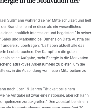
ergie in die Motivation der
chael Sußmann während seiner Mittelschulzeit und ließ
 der Branche nennt er diese als ein wesentliches
inen inhaltlich interessiert und begeistert.” In seiner
r Sales und Marketing bei Dimension Data Austria sei
f andere zu übertragen: “Es haben aktuell alle das
zierte Leute brauchen. Der Kampf um die guten
er als seine Aufgabe, mehr Energie in die Motivation
echend attraktives Arbeitsumfeld zu bieten, um die
elte es, in die Ausbildung von neuen Mitarbeitern zu
ann nach über 19 Jahren Tätigkeit bei einem
“Meine Aufgabe ist zwar eine nationale, aber ich kann
Kompetenzen zurückgreifen.” Den Jobstart bei einem
us als Herausforderung, wenn man zuvor fast 20