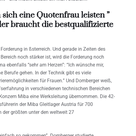
 sich eine Quotenfrau leisten ”
er braucht die bestqualifizierte
e Forderung in ßsterreich. Und gerade in Zeiten des
ereich noch stärker ist, wird die Forderung noch
ma ebenfalls “sehr am Herzen”: “Ich wünsche mir,
 Berufe gehen. In der Technik gibt es viele
rieremöglichkeiten für Frauen.” Und Domberger weiß,
ufserfahrung in verschiedenen technischen Bereichen
e-Konzern Miba eine Werksleitung übernommen. Die 42-
führerin der Miba Gleitlager Austria für 700
en der größten unter den weltweit 27
 einfach so gekommen”. Domberger studierte