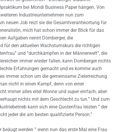
alpraktikum bei Mondi Business Paper hängen. Von
i weiteren Industrieunternehmen nun zum
m neuen Job reizt sie die Gesamtverantwortung für
neralistin, mich hat schon immer der Blick für das
chen Aufgaben nennt Domberger, die
d für den aktuellen Wachstumskurs die richtigen
otenfrau” und “durchkämpfen in der Männerwelt”, die
reichen immer wieder fallen, kann Domberger nichts
chlechte Erfahrungen gemacht und es komme auch
t es immer schon um die gemeinsame Zielerreichung
n nicht in einen Kampf, denn von einer
nicht immer alles eitel Wonne und super einfach, aber
überhaupt nichts mit dem Geschlecht zu tun.” Und zum
triebetrieb kann sich eine Quotenfrau leisten ” der
t jeder die am besten qualifizierte Person.”
beäugt werden ” wenn nun das erste Mal eine Frau