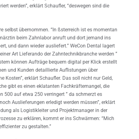
ert werden”, erklärt Schaufler, “deswegen sind die
re selbst übernommen. “In ßsterreich ist es momentan
närztin beim Zahnlabor anruft und dort jemand ins
iert, und dann wieder ausliefert.” WeCon Dental lagert
 einer Art Lieferando der Zahntechnikbranche werden ”
stem können Aufträge bequem digital per Klick erstellt
n und Kunden detaillierte Auflistungen über
osten”, erklärt Schaufler. Das soll nicht nur Geld,
che gibt es einen eklatanten Fachkräftemangel, die
n 500 auf etwa 250 verringert ” da schmerzt es
och Auslieferungen erledigt werden müssen”, erklärt
ndung als Logistikleiter und Projektmanager in der
kprozesse zu erklären, kommt er ins Schwärmen: “Mich
ffizienter zu gestalten.”