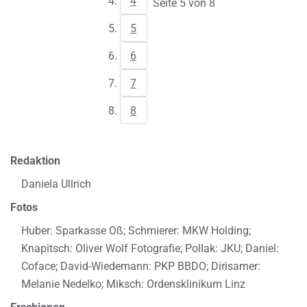
4
Seite 5 von 8
5
6
7
8
Redaktion
Daniela Ullrich
Fotos
Huber: Sparkasse Oß; Schmierer: MKW Holding;
Knapitsch: Oliver Wolf Fotografie; Pollak: JKU; Daniel:
Coface; David-Wiedemann: PKP BBDO; Dirisamer:
Melanie Nedelko; Miksch: Ordensklinikum Linz