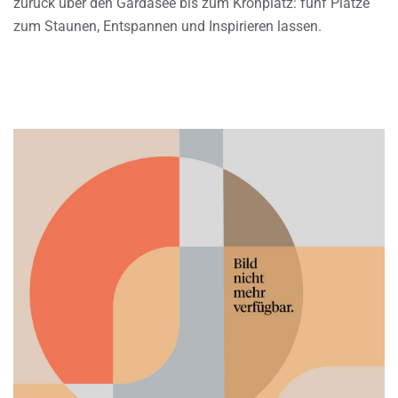
zurück über den Gardasee bis zum Kronplatz: fünf Plätze
zum Staunen, Entspannen und Inspirieren lassen.