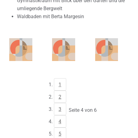
Gymnastikraum mit Blick über den Garten und die
umliegende Bergwelt
Waldbaden mit Berta Margesin
1
2
3
Seite 4 von 6
4
5