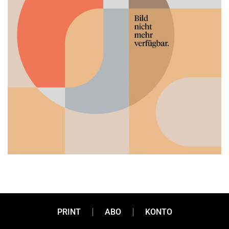
Wohin geht die Reise?
PRINT
ABO
KONTO