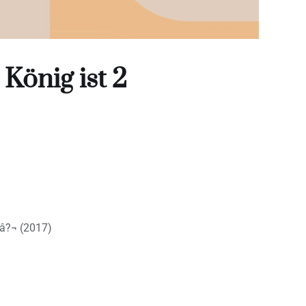
König ist 2
 â?¬ (2017)