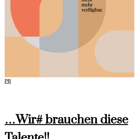
PR
…Wir# brauchen diese
Talente!!