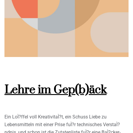
Lehre im Gep(b)äck
Ein LoÌ?ffel voll KreativitaÌ?t, ein Schuss Liebe zu
Lebensmitteln mit einer Prise fuÌ?r technisches VerstaÌ?
ndnis, und schon ist die Zutatenliste fuÌ?r eine BaÌ?cker-