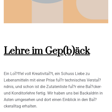
Lehre im Gep(b)äck
Ein LoÌ?ffel voll KreativitaÌ?t, ein Schuss Liebe zu
Lebensmitteln mit einer Prise fuÌ?r technisches VerstaÌ?
ndnis, und schon ist die Zutatenliste fuÌ?r eine BaÌ?cker-
und Konditorlehre fertig. Wir haben uns bei Backaldrin in
Asten umgesehen und dort einen Einblick in den BaÌ?
ckeralltag erhalten.