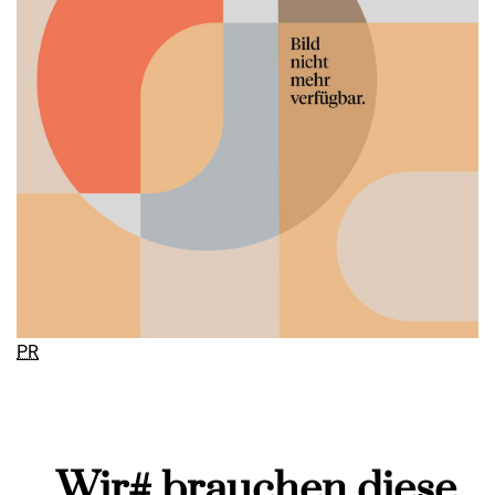
PR
…Wir# brauchen diese