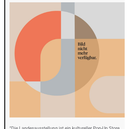
“Die Landesausstellung ist ein kultureller Pop-Up Store.