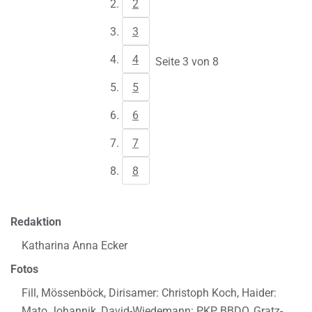
2
3
4
Seite 3 von 8
5
6
7
8
Redaktion
Katharina Anna Ecker
Fotos
Fill, Mössenböck, Dirisamer: Christoph Koch, Haider:
Mato Johannik, David-Wiedemann: PKP BBDO, Gratz-