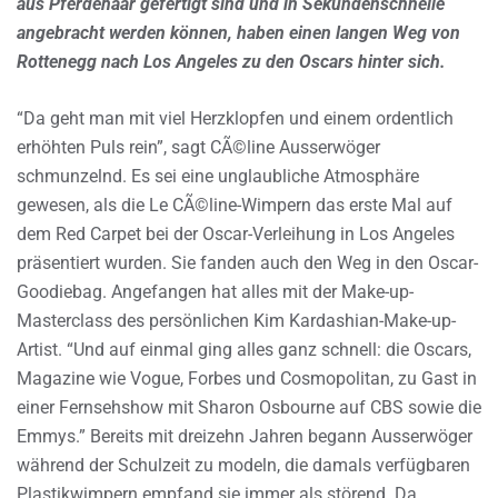
aus Pferdehaar gefertigt sind und in Sekundenschnelle
angebracht werden können, haben einen langen Weg von
Rottenegg nach Los Angeles zu den Oscars hinter sich.
“Da geht man mit viel Herzklopfen und einem ordentlich
erhöhten Puls rein”, sagt CÃ©line Ausserwöger
schmunzelnd. Es sei eine unglaubliche Atmosphäre
gewesen, als die Le CÃ©line-Wimpern das erste Mal auf
dem Red Carpet bei der Oscar-Verleihung in Los Angeles
präsentiert wurden. Sie fanden auch den Weg in den Oscar-
Goodiebag. Angefangen hat alles mit der Make-up-
Masterclass des persönlichen Kim Kardashian-Make-up-
Artist. “Und auf einmal ging alles ganz schnell: die Oscars,
Magazine wie Vogue, Forbes und Cosmopolitan, zu Gast in
einer Fernsehshow mit Sharon Osbourne auf CBS sowie die
Emmys.” Bereits mit dreizehn Jahren begann Ausserwöger
während der Schulzeit zu modeln, die damals verfügbaren
Plastikwimpern empfand sie immer als störend. Da