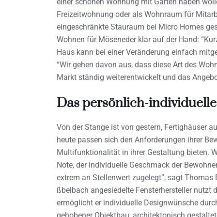
einer schönen Wohnung mit Garten haben wolle
Freizeitwohnung oder als Wohnraum für Mitarb
eingeschränkte Stauraum bei Micro Homes gese
Wohnen für Möseneder klar auf der Hand: “Kurz
Haus kann bei einer Veränderung einfach mit
“Wir gehen davon aus, dass diese Art des Wohne
Markt ständig weiterentwickelt und das Angebot
Das persönlich-individuell
Von der Stange ist von gestern, Fertighäuser 
heute passen sich den Anforderungen ihrer Bewo
Multifunktionalität in ihrer Gestaltung biete
Note, der individuelle Geschmack der Bewohner:
extrem an Stellenwert zugelegt”, sagt Thomas B
ßbelbach angesiedelte Fensterhersteller nutzt 
ermöglicht er individuelle Designwünsche durc
gehobener Objektbau, architektonisch gestaltet