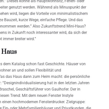
n.” Dieses könne als Hauptwohnsitz, Ferien- oder
eiter genutzt werden. Während als Minuspunkt der
hen wird, liegen die Vorteile von minimalistischem
e Bauzeit, kurze Wege, einfache Pflege. Und das
genommen werden.” Also Zukunftstrend Mini-Haus?
ns in Zukunft noch interessanter wird, da sich der
 immer breiter wird.”
e Haus
aus dem Katalog schon fast Geschichte. Häuser von
hner an und sollen Flexibilität und
n. Was das Haus dann zum Heim macht: die persönliche
 “Designindividualisierung hat in den letzten Jahren
raschel, Geschäftsführer von Gaulhofer. Der in
diesen Trend: Mit dem neuen Fenster Instyle
h einen hochmodernen Fensterdrucker. Zielgruppe:
e Ein- oder Mehrfamilienhäuser und Privatkunden, die