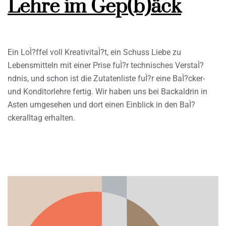
Lehre im Gep(b)äck
Ein LoÌ?ffel voll KreativitaÌ?t, ein Schuss Liebe zu
Lebensmitteln mit einer Prise fuÌ?r technisches VerstaÌ?
ndnis, und schon ist die Zutatenliste fuÌ?r eine BaÌ?cker-
und Konditorlehre fertig. Wir haben uns bei Backaldrin in
Asten umgesehen und dort einen Einblick in den BaÌ?
ckeralltag erhalten.