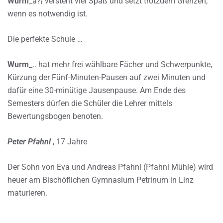
Wurm
_â?¦ versteht viel Spaß und setzt trotzdem Grenzen,
wenn es notwendig ist.
Die perfekte Schule …
Wurm
_.. hat mehr frei wählbare Fächer und Schwerpunkte,
Kürzung der Fünf-Minuten-Pausen auf zwei Minuten und
dafür eine 30-minütige Jausenpause. Am Ende des
Semesters dürfen die Schüler die Lehrer mittels
Bewertungsbogen benoten.
Peter Pfahnl
, 17 Jahre
Der Sohn von Eva und Andreas Pfahnl (Pfahnl Mühle) wird
heuer am Bischöflichen Gymnasium Petrinum in Linz
maturieren.