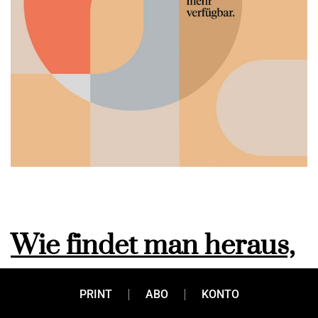
Wie findet man heraus,
welche Idee
PRINT
ABO
KONTO