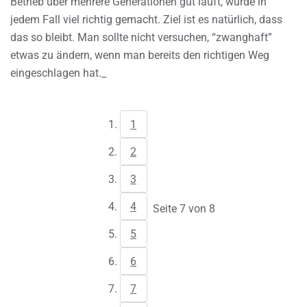
Betrieb über mehrere Generationen gut läuft, wurde in
jedem Fall viel richtig gemacht. Ziel ist es natürlich, dass
das so bleibt. Man sollte nicht versuchen, “zwanghaft”
etwas zu ändern, wenn man bereits den richtigen Weg
eingeschlagen hat._
1
2
3
4
Seite 7 von 8
5
6
7