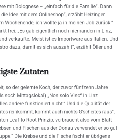
ere mit Bolognese – „einfach für die Familie“. Dann
 die Idee mit dem Onlineshop“, erzählt Heizinger
am Wochenende, ich wollte ja in meinen Job zurück.“
 frei. „Es gab eigentlich noch niemanden in Linz,
d verkaufte. Meist ist es Importware aus Italien. Und
ro dazu, damit es sich auszahlt“, erzählt Öller und
igste Zutaten
t, so der gelernte Koch, der zuvor fünfzehn Jahre
s noch Mittagslokal) „Non solo Vino“ in Linz
es andere funktioniert nicht.“ Und die Qualität der
tes reinkommt, kommt auch nichts G‘scheites raus“,
ten Leaf-to-Root-Prinzip, verbraucht also vom Blatt
rebsen und Fischen aus der Donau verwendet er so gut
ppe.“ Die Krebse und die Fische fischt er übrigens