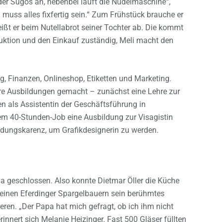
er Sugos an, nebenbei läuft die Nudelmaschine“,
a muss alles fixfertig sein.“ Zum Frühstück brauche er
ißt er beim Nutellabrot seiner Tochter ab. Die kommt
oduktion und den Einkauf zuständig, Meli macht den
ng, Finanzen, Onlineshop, Etiketten und Marketing.
re Ausbildungen gemacht – zunächst eine Lehre zur
 als Assistentin der Geschäftsführung in
m 40-Stunden-Job eine Ausbildung zur Visagistin
ildungskarenz, um Grafikdesignerin zu werden.
a geschlossen. Also konnte Dietmar Öller die Küche
 einen Eferdinger Spargelbauern sein berühmtes
ren. „Der Papa hat mich gefragt, ob ich ihm nicht
erinnert sich Melanie Heizinger. Fast 500 Gläser füllten