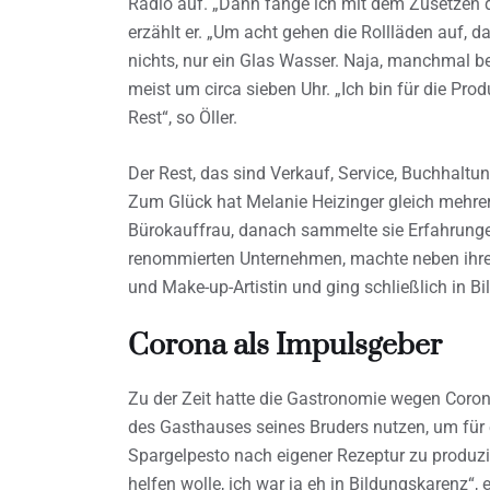
Radio auf. „Dann fange ich mit dem Zusetzen d
erzählt er. „Um acht gehen die Rollläden auf, d
nichts, nur ein Glas Wasser. Naja, manchmal be
meist um circa sieben Uhr. „Ich bin für die Pr
Rest“, so Öller.
Der Rest, das sind Verkauf, Service, Buchhaltu
Zum Glück hat Melanie Heizinger gleich mehre
Bürokauffrau, danach sammelte sie Erfahrungen
renommierten Unternehmen, machte neben ihre
und Make-up-Artistin und ging schließlich in B
Corona als Impulsgeber
Zu der Zeit hatte die Gastronomie wegen Coron
des Gasthauses seines Bruders nutzen, um für
Spargelpesto nach eigener Rezeptur zu produzie
helfen wolle, ich war ja eh in Bildungskarenz“, 