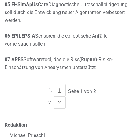
05 FHSimApUsCare
Diagnostische Ultraschallbildgebung
soll durch die Entwicklung neuer Algorithmen verbessert
werden.
06 EPILEPSIA
Sensoren, die epileptische Anfälle
vorhersagen sollen
07 ARES
Softwaretool, das die Riss(Ruptur)-Risiko-
Einschätzung von Aneurysmen unterstützt
1
Seite 1 von 2
2
Redaktion
Michael Prieschl