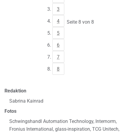
3
4
Seite 8 von 8
5
6
7
8
Redaktion
Sabrina Kainrad
Fotos
Schwingshandl Automation Technology, Internorm,
Fronius International, glass-inspiration, TCG Unitech,