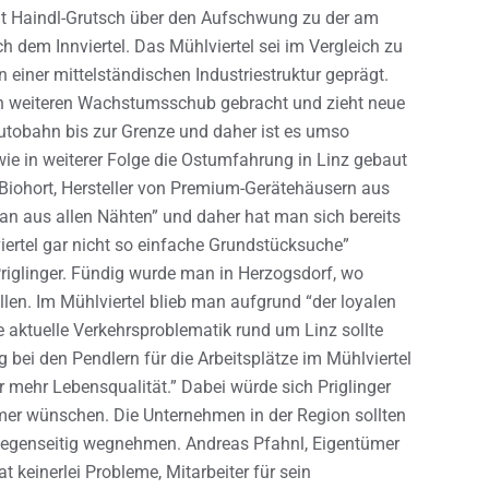
agt Haindl-Grutsch über den Aufschwung zu der am
 dem Innviertel. Das Mühlviertel sei im Vergleich zu
on einer mittelständischen Industriestruktur geprägt.
en weiteren Wachstumsschub gebracht und zieht neue
Autobahn bis zur Grenze und daher ist es umso
wie in weiterer Folge die Ostumfahrung in Linz gebaut
a Biohort, Hersteller von Premium-Gerätehäusern aus
an aus allen Nähten” und daher hat man sich bereits
iertel gar nicht so einfache Grundstücksuche”
riglinger. Fündig wurde man in Herzogsdorf, wo
llen. Im Mühlviertel blieb man aufgrund “der loyalen
e aktuelle Verkehrsproblematik rund um Linz sollte
 bei den Pendlern für die Arbeitsplätze im Mühlviertel
 mehr Lebensqualität.” Dabei würde sich Priglinger
mmer wünschen. Die Unternehmen in der Region sollten
e gegenseitig wegnehmen. Andreas Pfahnl, Eigentümer
keinerlei Probleme, Mitarbeiter für sein