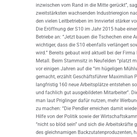
inzwischen vom Rand in die Mitte gerückt”, s
zweitstärksten wachsenden Industrieregion nach
den vielen Leitbetrieben im Innviertel stärker v
Die Eröffnung der S10 im Jahr 2015 habe ein
Betriebe an: “Jetzt bauen die Tschechen eine 
wichtiger, dass die S10 ebenfalls verlängert so
wird.” Bereits gebaut wird aktuell bei der Firm
Metall. Beim Stammsitz in Neufelden “platzt m
vor einigen Jahren auf die “im hügeligen Mühlv
gemacht, erzählt Geschäftsführer Maximilian P
langfristig 160 neue Arbeitsplätze entstehen so
und fachlich gut ausgebildeten Mitarbeiter”. Di
man laut Priglinger dafür nutzen, mehr Werbung
zu machen: “Die Pendler erreichen damit wieder
Hilfe von der Politik sowie der Wirtschaftska
“nicht so blöd sein” und sich die Arbeitskräft
des gleichnamigen Backzutatenproduzenten, hat 