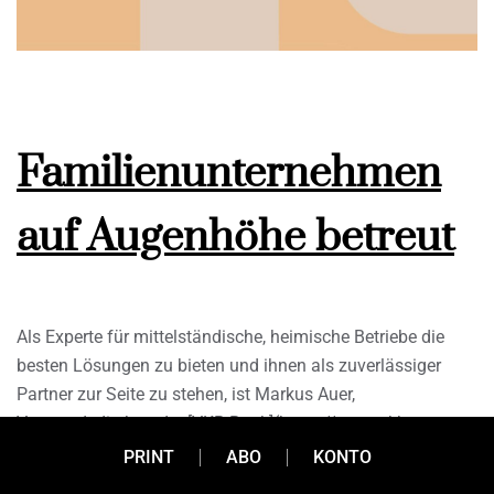
Familienunternehmen
auf Augenhöhe betreut
Als Experte für mittelständische, heimische Betriebe die
besten Lösungen zu bieten und ihnen als zuverlässiger
Partner zur Seite zu stehen, ist Markus Auer,
Vorstandsdirektor der [VKB-Bank](https://www.vkb-
bank.at/), ein wichtiges Anliegen. Wie das am besten
PRINT
ABO
KONTO
gelingt? Durch ein eigenes Corporate Finance Team – unter