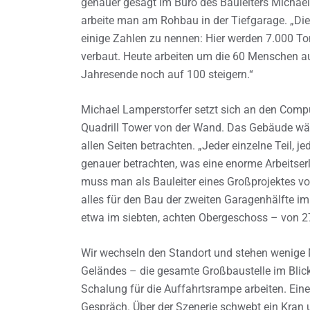
genauer gesagt im Büro des Bauleiters Michael
arbeite man am Rohbau in der Tiefgarage. „Dies
einige Zahlen zu nennen: Hier werden 7.000 T
verbaut. Heute arbeiten um die 60 Menschen auf
Jahresende noch auf 100 steigern.“
Michael Lamperstorfer setzt sich an den Comput
Quadrill Tower von der Wand. Das Gebäude wäch
allen Seiten betrachten. „Jeder einzelne Teil, j
genauer betrachten, was eine enorme Arbeitser
muss man als Bauleiter eines Großprojektes vo
alles für den Bau der zweiten Garagenhälfte im
etwa im siebten, achten Obergeschoss – von 27.
Wir wechseln den Standort und stehen wenige 
Geländes – die gesamte Großbaustelle im Blick.
Schalung für die Auffahrtsrampe arbeiten. Ein
Gespräch. Über der Szenerie schwebt ein Kran u