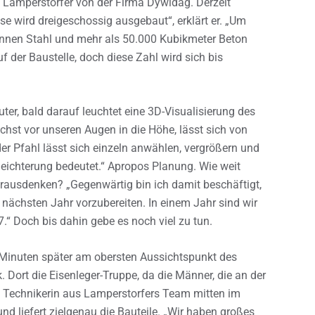
 Lamperstorfer von der Firma Dywidag. Derzeit
e wird dreigeschossig ausgebaut“, erklärt er. „Um
onnen Stahl und mehr als 50.000 Kubikmeter Beton
 der Baustelle, doch diese Zahl wird sich bis
er, bald darauf leuchtet eine 3D-Visualisierung des
st vor unseren Augen in die Höhe, lässt sich von
eder Pfahl lässt sich einzeln anwählen, vergrößern und
leichterung bedeutet.“ Apropos Planung. Wie weit
rausdenken? „Gegenwärtig bin ich damit beschäftigt,
 nächsten Jahr vorzubereiten. In einem Jahr sind wir
“ Doch bis dahin gebe es noch viel zu tun.
Minuten später am obersten Aussichtspunkt des
 Dort die Eisenleger-Truppe, da die Männer, die an der
e Technikerin aus Lamperstorfers Team mitten im
nd liefert zielgenau die Bauteile. „Wir haben großes