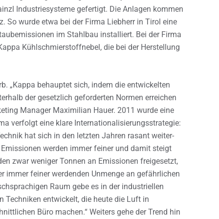
Hainzl Industriesysteme gefertigt. Die Anlagen kommen
z. So wurde etwa bei der Firma Liebherr in Tirol eine
aubemissionen im Stahlbau installiert. Bei der Firma
Kappa Kühlschmierstoffnebel, die bei der Herstellung
rb. „Kappa behauptet sich, indem die entwickelten
terhalb der gesetzlich geforderten Normen erreichen
rketing Manager Maximilian Hauer. 2011 wurde eine
a verfolgt eine klare Internationalisierungsstrategie:
chnik hat sich in den letzten Jahren rasant weiter-
e Emissionen werden immer feiner und damit steigt
den zwar weniger Tonnen an Emissionen freigesetzt,
iner immer feiner werdenden Unmenge an gefährlichen
chsprachigen Raum gebe es in der industriellen
 Techniken entwickelt, die heute die Luft in
hnittlichen Büro machen.“ Weiters gehe der Trend hin