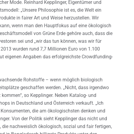
cher Mode. Reinhard Kepplinger, Eigentümer und
smodell: „Unsere Philosophie ist es, die Welt ein
ukte in fairer Art und Weise herzustellen. Wir
 kann, wenn man den Hauptfokus auf eine ökologisch
 Geschäftsmodell von Grüne Erde gehöre auch, dass die
storen sei und „wir das tun können, was wir für
r 2013 wurden rund 7,7 Millionen Euro von 1.100
 eigenen Angaben das erfolgreichste Crowdfunding-
hwachsende Rohstoffe – wenn möglich biologisch
eitsplätze geschaffen werden. „Nicht, dass irgendwo
z kommen“, so Kepplinger. Neben Katalog- und
hops in Deutschland und Österreich verkauft. „Ich
 Konsumenten, die am ökologischsten denken und
nger. Von der Politik sieht Kepplinger das nicht und
die nachweislich ökologisch, sozial und fair fertigen,