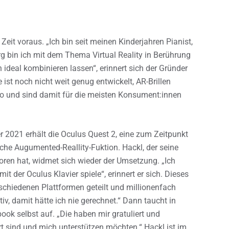
eit voraus. „Ich bin seit meinen Kinderjahren Pianist,
bin ich mit dem Thema Virtual Reality in Berührung
deal kombinieren lassen“, erinnert sich der Gründer
 ist noch nicht weit genug entwickelt, AR-Brillen
ro und sind damit für die meisten Konsument:innen
r 2021 erhält die Oculus Quest 2, eine zum Zeitpunkt
iche Augumented-Reallity-Fuktion. Hackl, der seine
oren hat, widmet sich wieder der Umsetzung. „Ich
it der Oculus Klavier spiele“, erinnert er sich. Dieses
rschiedenen Plattformen geteilt und millionenfach
, damit hätte ich nie gerechnet.“ Dann taucht in
ok selbst auf. „Die haben mir gratuliert und
rt sind und mich unterstützen möchten.“ Hackl ist im