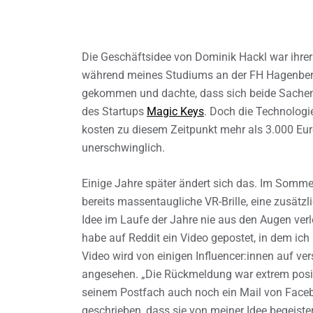
Die Geschäftsidee von Dominik Hackl war ihrer Z
während meines Studiums an der FH Hagenberg 
gekommen und dachte, dass sich beide Sachen i
des Startups
Magic Keys
. Doch die Technologie
kosten zu diesem Zeitpunkt mehr als 3.000 Eu
unerschwinglich.
Einige Jahre später ändert sich das. Im Somme
bereits massentaugliche VR-Brille, eine zusätzl
Idee im Laufe der Jahre nie aus den Augen verl
habe auf Reddit ein Video gepostet, in dem ich m
Video wird von einigen Influencer:innen auf ve
angesehen. „Die Rückmeldung war extrem positiv
seinem Postfach auch noch ein Mail von Facebo
geschrieben, dass sie von meiner Idee begeiste