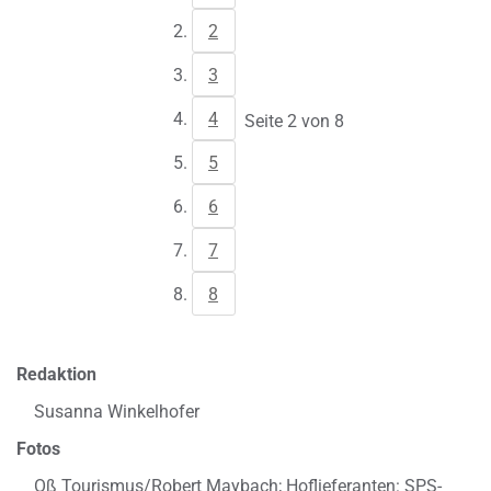
2
3
4
Seite 2 von 8
5
6
7
8
Redaktion
Susanna Winkelhofer
Fotos
Oß Tourismus/Robert Maybach; Hoflieferanten: SPS-