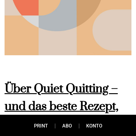
Über Quiet Quitting –
und das beste Rezept,
damit es nicht so weit
PRINT
ABO
KONTO