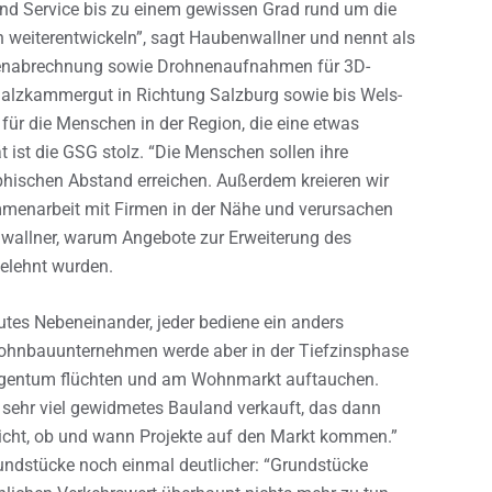
nd Service bis zu einem gewissen Grad rund um die
weiterentwickeln”, sagt Haubenwallner und nennt als
stenabrechnung sowie Drohnenaufnahmen für 3D-
Salzkammergut in Richtung Salzburg sowie bis Wels-
für die Menschen in der Region, die eine etwas
t ist die GSG stolz. “Die Menschen sollen ihre
hischen Abstand erreichen. Außerdem kreieren wir
menarbeit mit Firmen in der Nähe und verursachen
nwallner, warum Angebote zur Erweiterung des
gelehnt wurden.
utes Nebeneinander, jeder bediene ein anders
Wohnbauunternehmen werde aber in der Tiefzinsphase
leigentum flüchten und am Wohnmarkt auftauchen.
 sehr viel gewidmetes Bauland verkauft, das dann
nicht, ob und wann Projekte auf den Markt kommen.”
undstücke noch einmal deutlicher: “Grundstücke