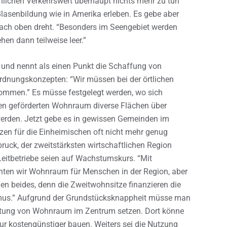
chlichen Verkehrswert überhaupt nichts mehr zu tun
Blasenbildung wie in Amerika erleben. Es gebe aber
nach oben dreht. “Besonders im Seengebiet werden
en dann teilweise leer.”
t und nennt als einen Punkt die Schaffung von
dnungskonzepten: “Wir müssen bei der örtlichen
men.” Es müsse festgelegt werden, wo sich
den geförderten Wohnraum diverse Flächen über
rden. Jetzt gebe es in gewissen Gemeinden im
zen für die Einheimischen oft nicht mehr genug
ruck, der zweitstärksten wirtschaftlichen Region
Leitbetriebe seien auf Wachstumskurs. “Mit
ten wir Wohnraum für Menschen in der Region, aber
n beides, denn die Zweitwohnsitze finanzieren die
smus.” Aufgrund der Grundstücksknappheit müsse man
chtung von Wohnraum im Zentrum setzen. Dort könne
ur kostengünstiger bauen. Weiters sei die Nutzung