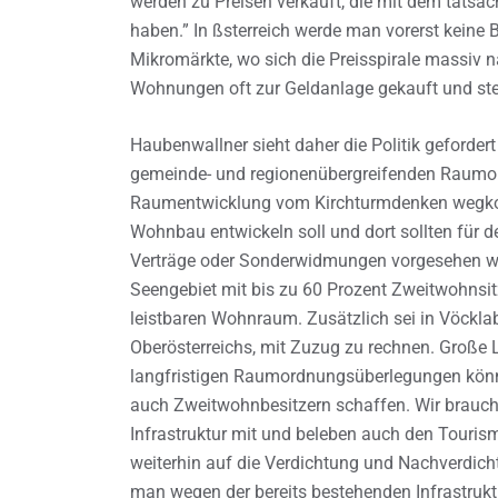
werden zu Preisen verkauft, die mit dem tatsä
haben.” In ßsterreich werde man vorerst keine 
Mikromärkte, wo sich die Preisspirale massiv 
Wohnungen oft zur Geldanlage gekauft und steh
Haubenwallner sieht daher die Politik geforder
gemeinde- und regionenübergreifenden Raumor
Raumentwicklung vom Kirchturmdenken wegkom
Wohnbau entwickeln soll und dort sollten für 
Verträge oder Sonderwidmungen vorgesehen we
Seengebiet mit bis zu 60 Prozent Zweitwohnsit
leistbaren Wohnraum. Zusätzlich sei in Vöcklab
Oberösterreichs, mit Zuzug zu rechnen. Große 
langfristigen Raumordnungsüberlegungen könn
auch Zweitwohnbesitzern schaffen. Wir brauche
Infrastruktur mit und beleben auch den Touri
weiterhin auf die Verdichtung und Nachverdi
man wegen der bereits bestehenden Infrastrukt