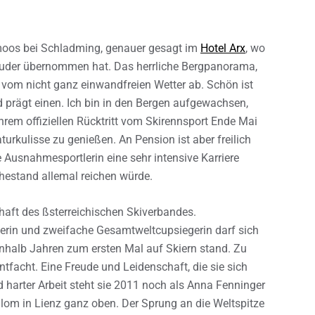
moos bei Schladming, genauer gesagt im
Hotel Arx
, wo
Ruder übernommen hat. Das herrliche Bergpanorama,
kt vom nicht ganz einwandfreien Wetter ab. Schön ist
nd prägt einen. Ich bin in den Bergen aufgewachsen,
ihrem offiziellen Rücktritt vom Skirennsport Ende Mai
turkulisse zu genießen. An Pension ist aber freilich
 Ausnahmesportlerin eine sehr intensive Karriere
uhestand allemal reichen würde.
haft des ßsterreichischen Skiverbandes.
terin und zweifache Gesamtweltcupsiegerin darf sich
einhalb Jahren zum ersten Mal auf Skiern stand. Zu
ntfacht. Eine Freude und Leidenschaft, die sie sich
 harter Arbeit steht sie 2011 noch als Anna Fenninger
lom in Lienz ganz oben. Der Sprung an die Weltspitze