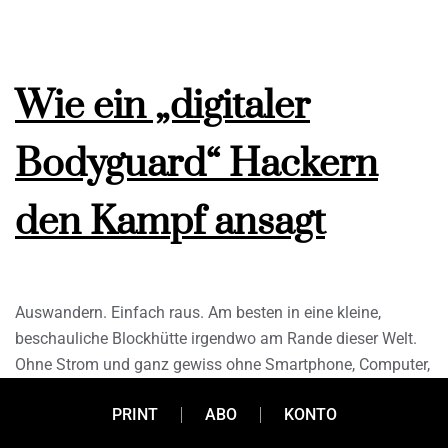
Wie ein „digitaler
Bodyguard“ Hackern
den Kampf ansagt
Auswandern. Einfach raus. Am besten in eine kleine,
beschauliche Blockhütte irgendwo am Rande dieser Welt.
Ohne Strom und ganz gewiss ohne Smartphone, Computer,
Tablet und andere „digitale Risikofaktoren“. Achtung!
PRINT
ABO
KONTO
Dieses Verlangen kann ein Gespräch mit Jürgen Weiss
durchaus auslösen. Gemeinsam mit seinem Team sagt der