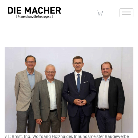
v.l.: Bmst. Ing. Wolfgang Holzhaider, Innungsmeister Baugewerbe