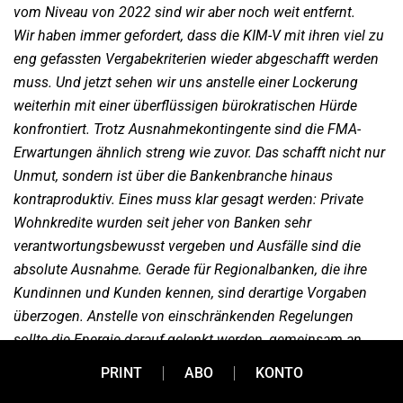
vom Niveau von 2022 sind wir aber noch weit entfernt.
Wir haben immer gefordert, dass die KIM-V mit ihren viel zu
eng gefassten Vergabekriterien wieder abgeschafft werden
muss. Und jetzt sehen wir uns anstelle einer Lockerung
weiterhin mit einer überflüssigen bürokratischen Hürde
konfrontiert. Trotz Ausnahmekontingente sind die FMA-
Erwartungen ähnlich streng wie zuvor. Das schafft nicht nur
Unmut, sondern ist über die Bankenbranche hinaus
kontraproduktiv. Eines muss klar gesagt werden: Private
Wohnkredite wurden seit jeher von Banken sehr
verantwortungsbewusst vergeben und Ausfälle sind die
absolute Ausnahme. Gerade für Regionalbanken, die ihre
Kundinnen und Kunden kennen, sind derartige Vorgaben
überzogen. Anstelle von einschränkenden Regelungen
sollte die Energie darauf gelenkt werden, gemeinsam an
Möglichkeiten zu arbeiten, wie wir gerade junge Menschen
PRINT
ABO
KONTO
dabei unterstützen können, ihren Traum vom Eigenheim