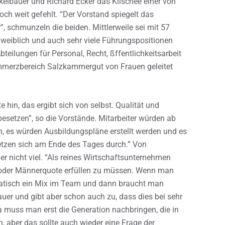
kelbauer und Richard Ecker das Klischee einer von
och weit gefehlt. “Der Vorstand spiegelt das
”, schmunzeln die beiden. Mittlerweile sei mit 57
r weiblich und auch sehr viele Führungspositionen
teilungen für Personal, Recht, ßffentlichkeitsarbeit
mmerzbereich Salzkammergut von Frauen geleitet
 hin, das ergibt sich von selbst. Qualität und
besetzen”, so die Vorstände. Mitarbeiter würden ab
n, es würden Ausbildungspläne erstellt werden und es
etzen sich am Ende des Tages durch.” Von
r nicht viel. “Als reines Wirtschaftsunternehmen
- oder Männerquote erfüllen zu müssen. Wenn man
matisch ein Mix im Team und dann braucht man
auer und gibt aber schon auch zu, dass dies bei sehr
 muss man erst die Generation nachbringen, die in
, aber das sollte auch wieder eine Frage der