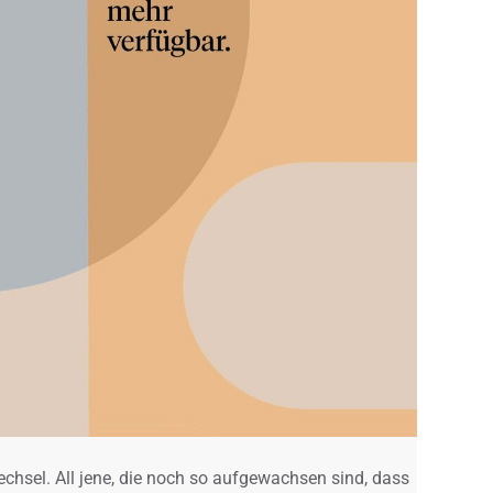
chsel. All jene, die noch so aufgewachsen sind, dass