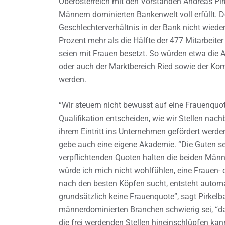
Oberösterreich mit den Vorständen Andreas Pir
Männern dominierten Bankenwelt voll erfüllt. D
Geschlechterverhältnis in der Bank nicht wieder
Prozent mehr als die Hälfte der 477 Mitarbeite
seien mit Frauen besetzt. So würden etwa die Ab
oder auch der Marktbereich Ried sowie der Ko
werden.
“Wir steuern nicht bewusst auf eine Frauenquote
Qualifikation entscheiden, wie wir Stellen nach
ihrem Eintritt ins Unternehmen gefördert werde
gebe auch eine eigene Akademie. “Die Guten s
verpflichtenden Quoten halten die beiden Männe
würde ich mich nicht wohlfühlen, eine Frauen
nach den besten Köpfen sucht, entsteht auto
grundsätzlich keine Frauenquote”, sagt Pirkelb
männerdominierten Branchen schwierig sei, “da
die frei werdenden Stellen hineinschlüpfen kann