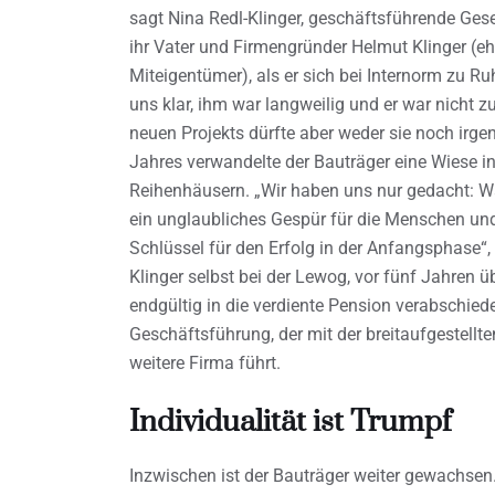
sagt Nina Redl-Klinger, geschäftsführende Ges
ihr Vater und Firmengründer Helmut Klinger (e
Miteigentümer), als er sich bei Internorm zu Ruh
uns klar, ihm war langweilig und er war nicht z
neuen Projekts dürfte aber weder sie noch irg
Jahres verwandelte der Bauträger eine Wiese i
Reihenhäusern. „Wir haben uns nur gedacht: Wa
ein unglaubliches Gespür für die Menschen und
Schlüssel für den Erfolg in der Anfangsphase“, 
Klinger selbst bei der Lewog, vor fünf Jahren 
endgültig in die verdiente Pension verabschied
Geschäftsführung, der mit der breitaufgestell
weitere Firma führt.
Individualität ist Trumpf
Inzwischen ist der Bauträger weiter gewachsen