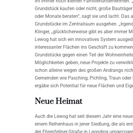
im immer noch kleinen Familienunternehmen. „
Grundstück kaufen oder nicht, große Bauträg
oder Monate beraten“, sagt sie und lacht. Das al
Grundstücke im Zentralraum ausgehen. „Irgendw
Klinger, „glücklicherweise gibt es aber immer 
Lewog hat sich ein innovatives System ausge
interessanter Flächen ins Geschäft zu kommen.
Grundstücke gegen einen Teil der Wohneinheite
Möglichkeiten geben, neue Projekte zu verwirkl
schon alleine wegen des großen Andrangs nicht 
Gemeinden wie Pasching, Pichling, Traun ode
ergäbe sich Potential für neue Flächen und Ei
Neue Heimat
Auch die Lewog hat seit diesem Jahr eine neue 
einem Reihenhaus in jener Siedlung, die als ers
der Ehrenfellner-Straße in Leonding umgezogen.