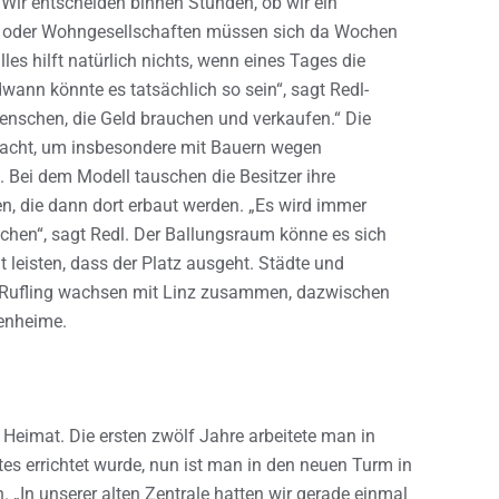
Wir entscheiden binnen Stunden, ob wir ein
er oder Wohngesellschaften müssen sich da Wochen
les hilft natürlich nichts, wenn eines Tages die
ann könnte es tatsächlich so sein“, sagt Redl-
Menschen, die Geld brauchen und verkaufen.“ Die
dacht, um insbesondere mit Bauern wegen
 Bei dem Modell tauschen die Besitzer ihre
n, die dann dort erbaut werden. „Es wird immer
ichen“, sagt Redl. Der Ballungsraum könne es sich
leisten, dass der Platz ausgeht. Städte und
r Rufling wachsen mit Linz zusammen, dazwischen
genheime.
Heimat. Die ersten zwölf Jahre arbeitete man in
tes errichtet wurde, nun ist man in den neuen Turm in
 „In unserer alten Zentrale hatten wir gerade einmal