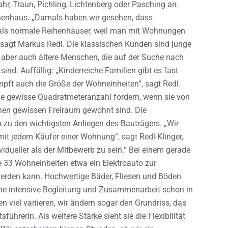
ahr, Traun, Pichling, Lichtenberg oder Pasching an.
henhaus. „Damals haben wir gesehen, dass
 als normale Reihenhäuser, weil man mit Wohnungen
, sagt Markus Redl. Die klassischen Kunden sind junge
 aber auch ältere Menschen, die auf der Suche nach
ind. Auffällig: „Kinderreiche Familien gibt es fast
mpft auch die Größe der Wohneinheiten“, sagt Redl.
ne gewisse Quadratmeteranzahl fordern, wenn sie von
en gewissen Freiraum gewohnt sind. Die
u den wichtigsten Anliegen des Bauträgers. „Wir
mit jedem Käufer einer Wohnung“, sagt Redl-Klinger,
vidueller als der Mitbewerb zu sein.“ Bei einem gerade
 33 Wohneinheiten etwa ein Elektroauto zur
werden kann. Hochwertige Bäder, Fliesen und Böden
 eine intensive Begleitung und Zusammenarbeit schon in
 viel variieren, wir ändern sogar den Grundriss, das
sführerin. Als weitere Stärke sieht sie die Flexibilität