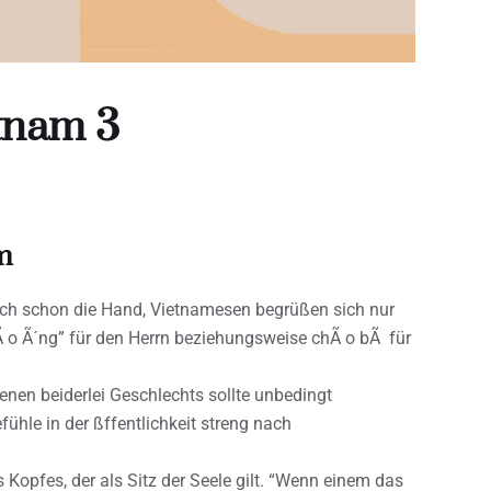
tnam 3
m
ich schon die Hand, Vietnamesen begrüßen sich nur
 o Ã´ng” für den Herrn beziehungsweise chÃ o bÃ für
nen beiderlei Geschlechts sollte unbedingt
hle in der ßffentlichkeit streng nach
 Kopfes, der als Sitz der Seele gilt. “Wenn einem das