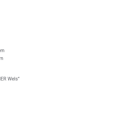
ern
rn
IER Wels“