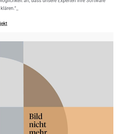
öglichkeit an, dass unsere Experten ihre Software
klären.“_
jekt