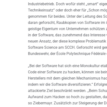
Industriebetrieb. Doch wofür steht „smart“ eige
Technikeinsatz“ oder doch eher für „Schon mög
genommen für beides. Unter der Leitung des 
daran geforscht, Raubkopien von Software im i
geistige Eigentum von Unternehmen schützen z
in der Software, das zunehmend das Interesse 
neuen Ansatz, der diese komplexe Problematik 
Software Science am SCCH. Geforscht wird ge
Bundeswehr, der École Polytechnique Fédérale
„Bei der Software hat sich eine Monokultur et
Code einer Software zu hacken, können sie be
Herstellers mit dem gleichen Mechanismus hack
indem wir die Software diversifizieren.“ Erfolg
attackierte Ziel beschränkt werden. „Beim Schu
Aufwand zum Hacken so hoch zu gestalten, dass 
so Ziebermayr. Zusätzlich zur Steigerung der Di