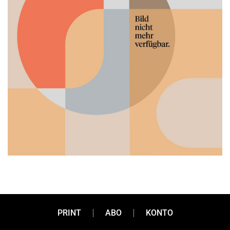
30 Jahre auf Reisen
PRINT
ABO
KONTO