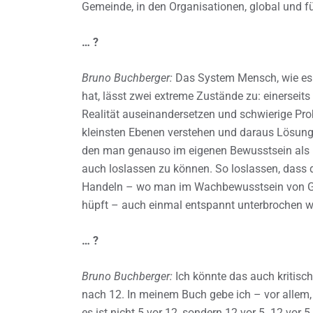
Gemeinde, in den Organisationen, global und für
… ?
Bruno Buchberger:
Das System Mensch, wie es s
hat, lässt zwei extreme Zustände zu: einerseits 
Realität auseinandersetzen und schwierige Prob
kleinsten Ebenen verstehen und daraus Lösunge
den man genauso im eigenen Bewusstsein als Ei
auch loslassen zu können. So loslassen, dass
Handeln – wo man im Wachbewusstsein von G
hüpft – auch einmal entspannt unterbrochen 
… ?
Bruno Buchberger:
Ich könnte das auch kritisch
nach 12. In meinem Buch gebe ich – vor allem, 
es ist nicht 5 vor 12, sondern 12 vor 5. 12 vor 