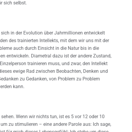
 sich selbst.
ich in der Evolution über Jahrmillionen entwickelt
den des trainierten Intellekts, mit dem wir uns mit der
leme auch durch Einsicht in die Natur bis in die
n entwickeln. Diametral dazu ist der andere Zustand,
nzelperson trainieren muss, und zwar, den Intellekt
 dieses ewige Rad zwischen Beobachten, Denken und
edanken zu Gedanken, von Problem zu Problem
werden kann.
 sehen. Wenn wir nichts tun, ist es 5 vor 12 oder 10
um zu stimulieren – eine andere Parole aus: Ich sage,
5 ist für mich dieses Lebensgefühl: Ich stehe um diese