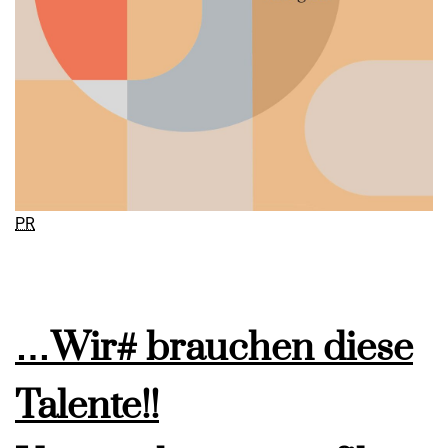
PR
…Wir# brauchen diese
Talente!!