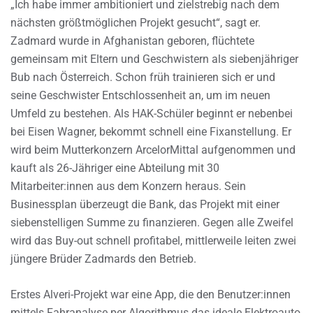
„Ich habe immer ambitioniert und zielstrebig nach dem
nächsten größtmöglichen Projekt gesucht“, sagt er.
Zadmard wurde in Afghanistan geboren, flüchtete
gemeinsam mit Eltern und Geschwistern als siebenjähriger
Bub nach Österreich. Schon früh trainieren sich er und
seine Geschwister Entschlossenheit an, um im neuen
Umfeld zu bestehen. Als HAK-Schüler beginnt er nebenbei
bei Eisen Wagner, bekommt schnell eine Fixanstellung. Er
wird beim Mutterkonzern ArcelorMittal aufgenommen und
kauft als 26-Jähriger eine Abteilung mit 30
Mitarbeiter:innen aus dem Konzern heraus. Sein
Businessplan überzeugt die Bank, das Projekt mit einer
siebenstelligen Summe zu finanzieren. Gegen alle Zweifel
wird das Buy-out schnell profitabel, mittlerweile leiten zwei
jüngere Brüder Zadmards den Betrieb.
Erstes Alveri-Projekt war eine App, die den Benutzer:innen
mittels Fahranalyse per Algorithmus das ideale Elektroauto