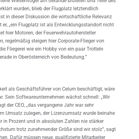
tene Wiesenvögel am Gelände brüteten und Teile des
lärt wurden, blieb der Flugplatz letztendlich
 ist in dieser Diskussion die wirtschaftliche Relevanz
r, „ein Flugplatz ist als Entwicklungsstandort nicht
et hier Motoren, der Feuerwehrautohersteller
, regelmäßig steigen hier Corporate-Flieger von
 Fliegerei wie ein Hobby von ein paar Trotteln
 gerade in Oberösterreich von Bedeutung.“
gkeit als Geschäftsführer von Celum beschäftigt, wäre
r. Sein Softwareunternehmen wächst schnell: „Wir
sagt der CEO, „das vergangene Jahr war sehr
beim Umsatz zulegen, der Lizenzumsatz wurde beinahe
r in Prozent und in absoluten Zahlen nie stärker
chstum trotz zunehmender Größe sind wir stolz“, sagt
hen. Dafür müssen neue, qualifizierte Mitarbeiter