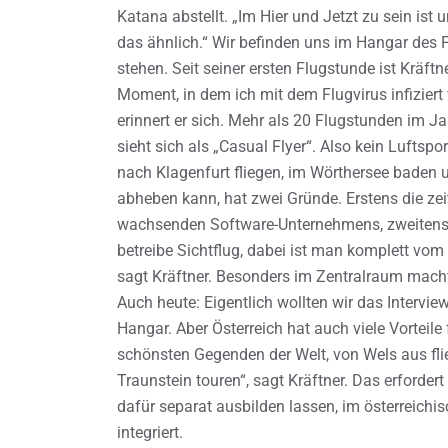
Katana abstellt. „Im Hier und Jetzt zu sein ist u
das ähnlich.“ Wir befinden uns im Hangar des 
stehen. Seit seiner ersten Flugstunde ist Kräftn
Moment, in dem ich mit dem Flugvirus infiziert
erinnert er sich. Mehr als 20 Flugstunden im J
sieht sich als „Casual Flyer“. Also kein Luftsp
nach Klagenfurt fliegen, im Wörthersee baden 
abheben kann, hat zwei Gründe. Erstens die zei
wachsenden Software-Unternehmens, zweitens d
betreibe Sichtflug, dabei ist man komplett vom W
sagt Kräftner. Besonders im Zentralraum macht
Auch heute: Eigentlich wollten wir das Intervie
Hangar. Aber Österreich hat auch viele Vorteile 
schönsten Gegenden der Welt, von Wels aus fl
Traunstein touren“, sagt Kräftner. Das erforde
dafür separat ausbilden lassen, im österreichi
integriert.