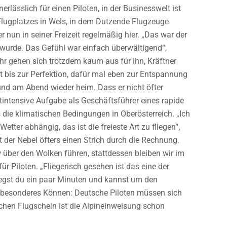
nerlässlich für einen Piloten, in der Businesswelt ist
Flugplatzes in Wels, in dem Dutzende Flugzeuge
er nun in seiner Freizeit regelmäßig hier. „Das war der
 wurde. Das Gefühl war einfach überwältigend“,
ahr gehen sich trotzdem kaum aus für ihn, Kräftner
ort bis zur Perfektion, dafür mal eben zur Entspannung
und am Abend wieder heim. Dass er nicht öfter
tintensive Aufgabe als Geschäftsführer eines rapide
ie klimatischen Bedingungen in Oberösterreich. „Ich
etter abhängig, das ist die freieste Art zu fliegen“,
 der Nebel öfters einen Strich durch die Rechnung.
w über den Wolken führen, stattdessen bleiben wir im
für Piloten. „Fliegerisch gesehen ist das eine der
iegst du ein paar Minuten und kannst um den
rt besonderes Können: Deutsche Piloten müssen sich
schen Flugschein ist die Alpineinweisung schon