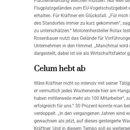
Flächenwidmung weichen müssen. Nur weil sel
Flugplatzgeländes zum EU-Vogelschutzgebiet erk
erhalten. Für Kräftner ein Glücksfall. „Für mich
des Standortes immer zu kurz gekommen“, sagt e
zu unterschätzen.“ Motorenhersteller Rotax test
Rosenbauer nutzt das Gelände für Vorführungen
Unternehmen in den Himmel. „Manchmal wird die
dargestellt, dabei ist sie als Wirtschaftsfaktor
Celum hebt ab
Wäre Kräftner nicht so intensiv mit seiner Täti
er vermutlich jedes Wochenende hier am Hanga
haben mittlerweile mehr als 100 Mitarbeiter“, 
erfolgreich für uns.“ 30 Prozent konnte man 
verdoppelt. „In den vergangenen Jahren sind wi
gewachsen als jetzt, auf dieses gesteigerte Wa
Kräftner. Und in diesem Tempo soll es weiterge