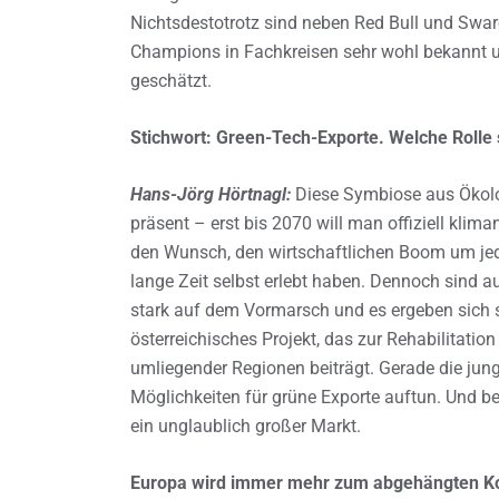
Nichtsdestotrotz sind neben Red Bull und Swar
Champions in Fachkreisen sehr wohl bekannt un
geschätzt.
Stichwort: Green-Tech-Exporte. Welche Rolle 
Hans-Jörg Hörtnagl:
Diese Symbiose aus Ökolog
präsent – erst bis 2070 will man offiziell klim
den Wunsch, den wirtschaftlichen Boom um jede
lange Zeit selbst erlebt haben. Dennoch sind au
stark auf dem Vormarsch und es ergeben sich 
österreichisches Projekt, das zur Rehabilitati
umliegender Regionen beiträgt. Gerade die jun
Möglichkeiten für grüne Exporte auftun. Und bei
ein unglaublich großer Markt.
Europa wird immer mehr zum abgehängten Kon